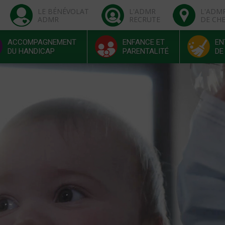
LE BÉNÉVOLAT
L'ADMR
L'ADM
ADMR
RECRUTE
DE CH
ACCOMPAGNEMENT
ENFANCE ET
EN
DU HANDICAP
PARENTALITÉ
DE