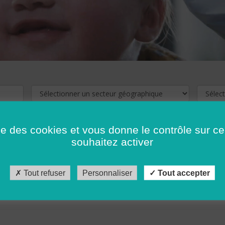
ise des cookies et vous donne le contrôle sur 
souhaitez activer
cliquez ici !
Pour voir les offres d'emploi de votre département,
Tout refuser
Personnaliser
Tout accepter
récédent
…
10
11
12
13
14
15