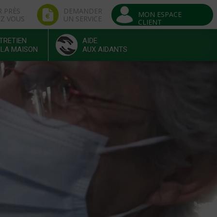
R PRÈS
DEMANDER
MON ESPACE
EZ VOUS
UN SERVICE
CLIENT
TRETIEN
AIDE
 LA MAISON
AUX AIDANTS