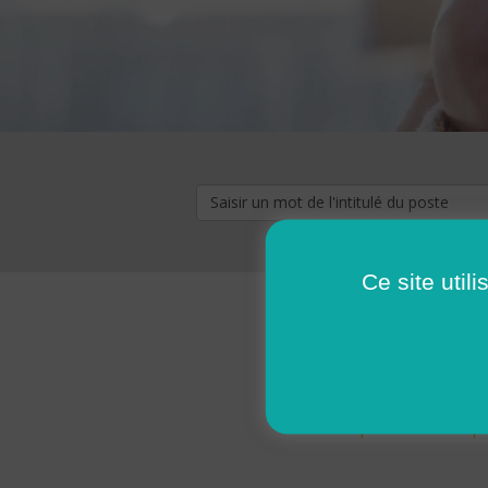
Ce site util
« premier
‹ p
Pages