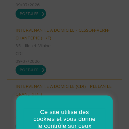
09/07/2026
POSTULER
INTERVENANT.E A DOMICILE - CESSON-VERN-
CHANTEPIE (H/F)
35 - Ille-et-Vilaine
CDI
09/07/2026
POSTULER
INTERVENANT.E A DOMICILE (CDI) - PLELAN LE
GRAND (H/F)
35 - Ille-et-Vilaine
CDI
Ce site utilise des
09/07/2026
cookies et vous donne
le contrôle sur ceux
POSTULER