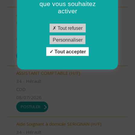
que vous souhaitez
activer
Auxiliaire de puériculture - AURILLAC (15000)
(H/F)
Tout refuser
15 - Cantal
CDI
Personnaliser
09/07/2026
Tout accepter
POSTULER
ASSISTANT COMPTABLE (H/F)
34 - Hérault
CDD
08/07/2026
POSTULER
Aide Soignant à domicile SERIGNAN (H/F)
34 - Hérault