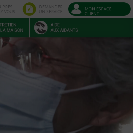
R PRÈS
DEMANDER
MON ESPACE
EZ VOUS
UN SERVICE
CLIENT
TRETIEN
AIDE
 LA MAISON
AUX AIDANTS