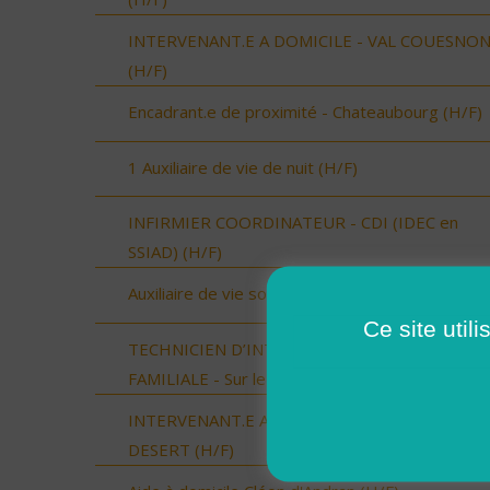
INTERVENANT.E A DOMICILE - VAL COUESNO
(H/F)
Encadrant.e de proximité - Chateaubourg (H/F)
1 Auxiliaire de vie de nuit (H/F)
INFIRMIER COORDINATEUR - CDI (IDEC en
SSIAD) (H/F)
Auxiliaire de vie sociale Cléon d'Andran (H/F)
Ce site util
TECHNICIEN D’INTERVENTION SOCIALE ET
FAMILIALE - Sur le Sud du Loir et Cher (H/F)
INTERVENANT.E A DOMICILE - LOUVIGNE DU
DESERT (H/F)