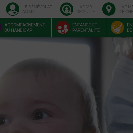
LE BÉNÉVOLAT
L'ADMR
L'ADM
ADMR
RECRUTE
DE CH
ACCOMPAGNEMENT
ENFANCE ET
EN
DU HANDICAP
PARENTALITÉ
DE