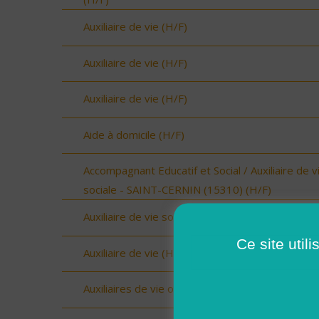
Auxiliaire de vie (H/F)
Auxiliaire de vie (H/F)
Auxiliaire de vie (H/F)
Aide à domicile (H/F)
Accompagnant Educatif et Social / Auxiliaire de v
sociale - SAINT-CERNIN (15310) (H/F)
Auxiliaire de vie sociale Upie (H/F)
Ce site util
Auxiliaire de vie (H/F)
Auxiliaires de vie ou Aides à domicile (H/F)