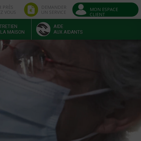
R PRÈS
DEMANDER
MON ESPACE
EZ VOUS
UN SERVICE
CLIENT
TRETIEN
AIDE
 LA MAISON
AUX AIDANTS