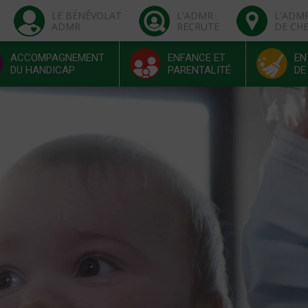
LE BÉNÉVOLAT
L'ADMR
L'ADM
ADMR
RECRUTE
DE CH
ACCOMPAGNEMENT
ENFANCE ET
EN
DU HANDICAP
PARENTALITÉ
DE