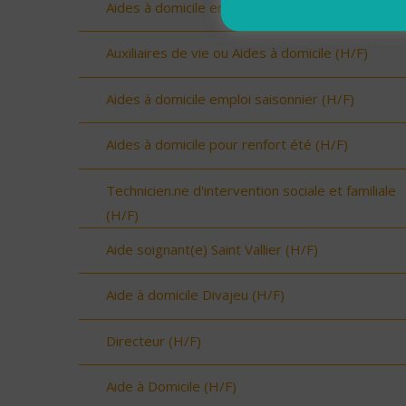
Aides à domicile emploi saisonnier (H/F)
Auxiliaires de vie ou Aides à domicile (H/F)
Aides à domicile emploi saisonnier (H/F)
Aides à domicile pour renfort été (H/F)
Technicien.ne d'intervention sociale et familiale
(H/F)
Aide soignant(e) Saint Vallier (H/F)
Aide à domicile Divajeu (H/F)
Directeur (H/F)
Aide à Domicile (H/F)