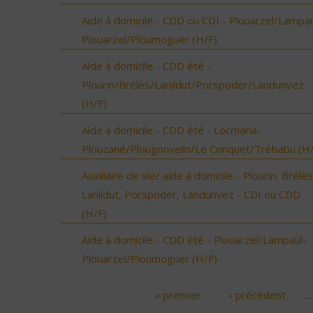
Aide à domicile - CDD ou CDI - Plouarzel/Lampau
Plouarzel/Ploumoguer (H/F)
Aide à domicile - CDD été -
Plourin/Brélès/Lanildut/Porspoder/Landunvez
(H/F)
Aide à domicile - CDD été - Locmaria-
Plouzané/Plougonvelin/Le Conquet/Trébabu (H/
Auxiliaire de vie/ aide à domicile - Plourin, Brélès
Lanildut, Porspoder, Landunvez - CDI ou CDD
(H/F)
Aide à domicile - CDD été - Plouarzel/Lampaul-
Plouarzel/Ploumoguer (H/F)
« premier
‹ précédent
…
Pages