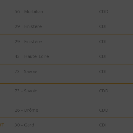
56 - Morbihan
CDD
29 - Finistère
CDI
29 - Finistère
CDI
43 - Haute-Loire
CDI
73 - Savoie
CDI
73 - Savoie
CDD
26 - Drôme
CDD
RT
30 - Gard
CDI