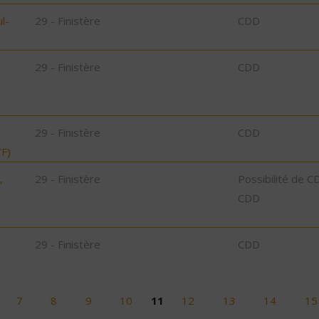
l-
29 - Finistère
CDD
29 - Finistère
CDD
29 - Finistère
CDD
F)
,
29 - Finistère
Possibilité de C
CDD
29 - Finistère
CDD
7
8
9
10
11
12
13
14
15