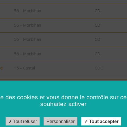
56 - Morbihan
CDI
56 - Morbihan
CDI
56 - Morbihan
CDI
56 - Morbihan
CDI
ie
15 - Cantal
CDD
26 - Drôme
CDI
ise des cookies et vous donne le contrôle sur 
56 - Morbihan
CDI
souhaitez activer
56 - Morbihan
CDI
Tout refuser
Personnaliser
Tout accepter