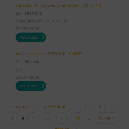
Lanildut, Porspoder, Landunvez - CDI (H/F)
29 - Finistère
Possibilité de CDI ou CDD
29/07/2026
POSTULER
Auxiliaire de vie BEDARIEUX (H/F)
34 - Hérault
CDI
29/07/2026
POSTULER
« premier
‹ précédent
…
2
3
4
Pages
5
6
7
8
9
10
…
suivant ›
dernier »