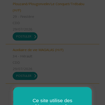
Plouzané/Plougonvelin/Le Conquet/Trébabu
(H/F)
29 - Finistère
CDD
29/07/2026
POSTULER
Auxiliaire de vie MAGALAS (H/F)
34 - Hérault
CDD
29/07/2026
POSTULER
Aide à domicile BEZIERS (H/F)
34 - Hérault
Ce site utilise des
CDI