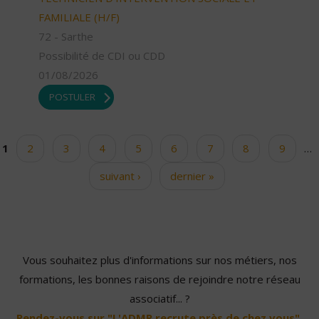
FAMILIALE (H/F)
72 - Sarthe
Possibilité de CDI ou CDD
01/08/2026
POSTULER
1
2
3
4
5
6
7
8
9
…
Pages
suivant ›
dernier »
Vous souhaitez plus d'informations sur nos métiers, nos
formations, les bonnes raisons de rejoindre notre réseau
associatif... ?
Rendez-vous sur "L'ADMR recrute près de chez vous".