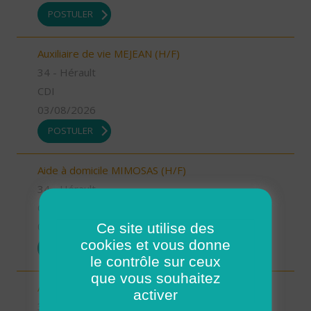
POSTULER
Auxiliaire de vie MEJEAN (H/F)
34 - Hérault
CDI
03/08/2026
POSTULER
Aide à domicile MIMOSAS (H/F)
34 - Hérault
CDD
Ce site utilise des
03/08/2026
cookies et vous donne
POSTULER
le contrôle sur ceux
que vous souhaitez
Auxiliaire de vie MIMOSAS (H/F)
activer
34 - Hérault