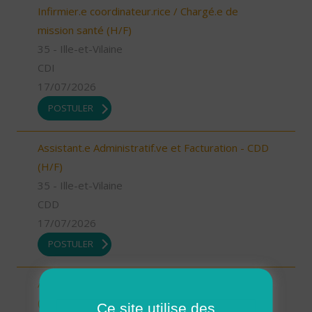
Infirmier.e coordinateur.rice / Chargé.e de
mission santé (H/F)
35 - Ille-et-Vilaine
CDI
17/07/2026
POSTULER
Assistant.e Administratif.ve et Facturation - CDD
(H/F)
35 - Ille-et-Vilaine
CDD
17/07/2026
POSTULER
Assistant.e Administratif.ve et Facturation - CDI
(H/F)
Ce site utilise des