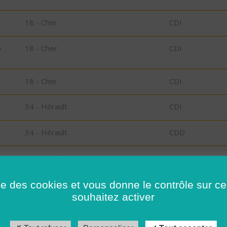
18 - Cher
CDI
e
18 - Cher
CDI
18 - Cher
CDI
34 - Hérault
CDI
34 - Hérault
CDD
19 - Corrèze
CDD
s
41 - Loir-et-Cher
CDI
ise des cookies et vous donne le contrôle sur 
souhaitez activer
41 - Loir-et-Cher
CDD