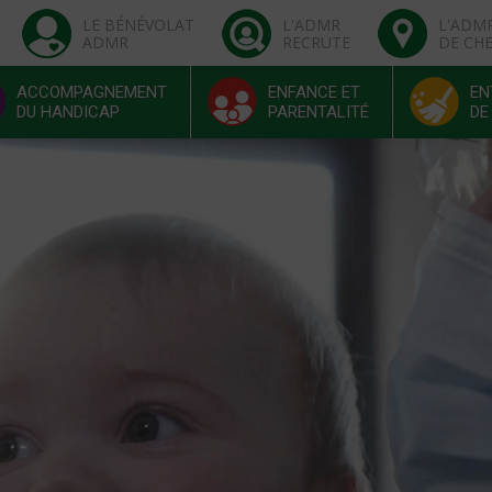
LE BÉNÉVOLAT
L'ADMR
L'ADM
ADMR
RECRUTE
DE CH
ACCOMPAGNEMENT
ENFANCE ET
EN
DU HANDICAP
PARENTALITÉ
DE