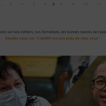
…
3
4
5
6
7
8
9
10
11
ons sur nos métiers, nos formations, les bonnes raisons de rejoin
Rendez-vous sur "L'ADMR recrute près de chez vous".