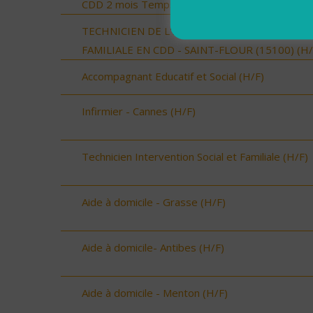
CDD 2 mois Temps Plein (H/F)
TECHNICIEN DE L'INTERVENTION SOCIALE ET
FAMILIALE EN CDD - SAINT-FLOUR (15100) (H/
Accompagnant Educatif et Social (H/F)
Infirmier - Cannes (H/F)
Technicien Intervention Social et Familiale (H/F)
Aide à domicile - Grasse (H/F)
Aide à domicile- Antibes (H/F)
Aide à domicile - Menton (H/F)