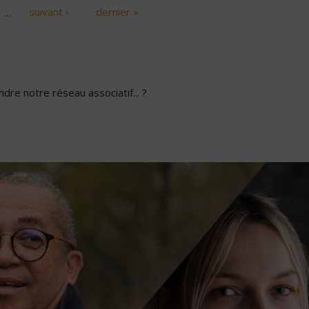
…
suivant ›
dernier »
dre notre réseau associatif... ?