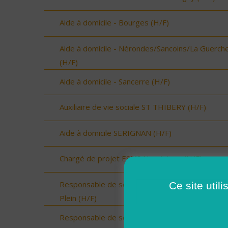
Aide à domicile - Bourges (H/F)
Aide à domicile - Nérondes/Sancoins/La Guerch
(H/F)
Aide à domicile - Sancerre (H/F)
Auxiliaire de vie sociale ST THIBERY (H/F)
Aide à domicile SERIGNAN (H/F)
Chargé de projet ESMS Numérique (H/F)
Responsable de secteur sur Onzain - CDI Temp
Ce site util
Plein (H/F)
Responsable de secteur sur Noyers sur Cher -