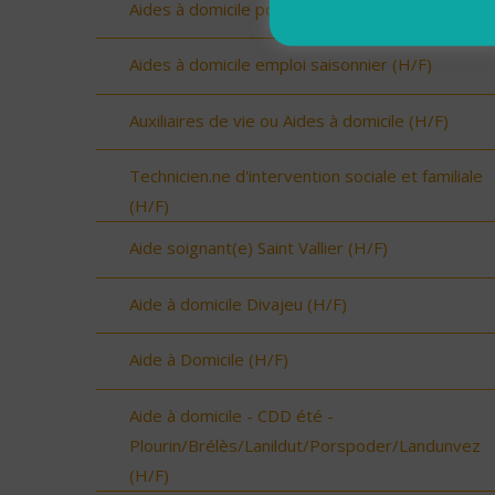
Aides à domicile pour renfort été (H/F)
Aides à domicile emploi saisonnier (H/F)
Auxiliaires de vie ou Aides à domicile (H/F)
Technicien.ne d'intervention sociale et familiale
(H/F)
Aide soignant(e) Saint Vallier (H/F)
Aide à domicile Divajeu (H/F)
Aide à Domicile (H/F)
Aide à domicile - CDD été -
Plourin/Brélès/Lanildut/Porspoder/Landunvez
(H/F)