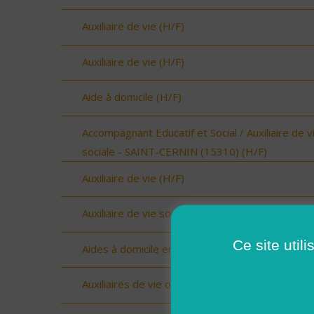
Auxiliaire de vie (H/F)
Auxiliaire de vie (H/F)
Aide à domicile (H/F)
Accompagnant Educatif et Social / Auxiliaire de v
sociale - SAINT-CERNIN (15310) (H/F)
Auxiliaire de vie (H/F)
Auxiliaire de vie sociale Upie (H/F)
Ce site util
Aides à domicile emploi saisonnier (H/F)
Auxiliaires de vie ou Aides à domicile (H/F)