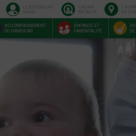
LE BÉNÉVOLAT
L'ADMR
L'ADM
ADMR
RECRUTE
DE CH
ACCOMPAGNEMENT
ENFANCE ET
EN
DU HANDICAP
PARENTALITÉ
DE