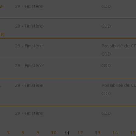
l-
29 - Finistère
CDD
29 - Finistère
CDD
F)
29 - Finistère
Possibilité de C
CDD
29 - Finistère
CDD
,
29 - Finistère
Possibilité de C
CDD
29 - Finistère
CDD
7
8
9
10
11
12
13
14
15