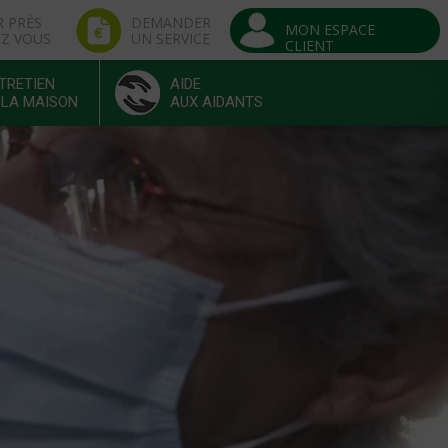
R PRÈS
DEMANDER
MON ESPACE
EZ VOUS
UN SERVICE
CLIENT
TRETIEN
AIDE
 LA MAISON
AUX AIDANTS