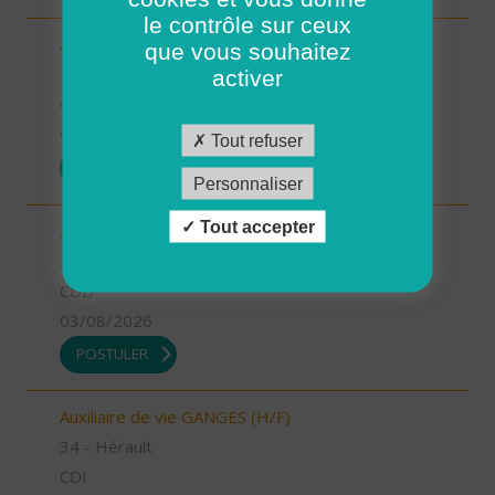
le contrôle sur ceux
Aide à domicile LE CRES (H/F)
que vous souhaitez
34 - Hérault
activer
CDI
03/08/2026
Tout refuser
POSTULER
Personnaliser
Tout accepter
Aide à domicile GANGES (H/F)
34 - Hérault
CDD
03/08/2026
POSTULER
Auxiliaire de vie GANGES (H/F)
34 - Hérault
CDI