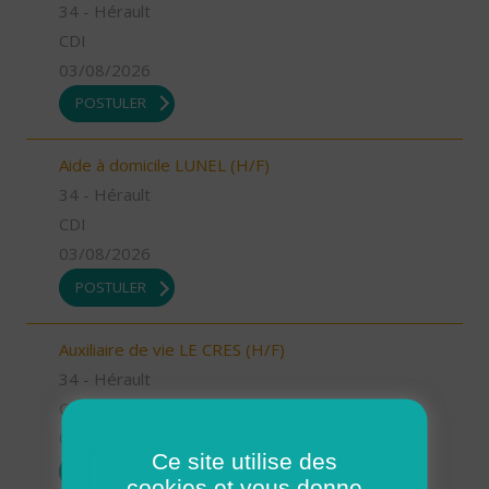
34 - Hérault
CDI
03/08/2026
POSTULER
Aide à domicile LUNEL (H/F)
34 - Hérault
CDI
03/08/2026
POSTULER
Auxiliaire de vie LE CRES (H/F)
34 - Hérault
CDI
03/08/2026
Ce site utilise des
POSTULER
cookies et vous donne