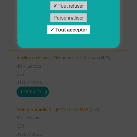
Auxiliaire de vie - Labouheyre (H/F)
Tout refuser
40 - Landes
Personnaliser
CDI
Tout accepter
31/07/2026
POSTULER
Auxiliaire de vie - Villeneuve de Marsan (H/F)
40 - Landes
CDI
31/07/2026
POSTULER
Aide à domicile ST JEAN DE VEDAS (H/F)
34 - Hérault
CDI
31/07/2026