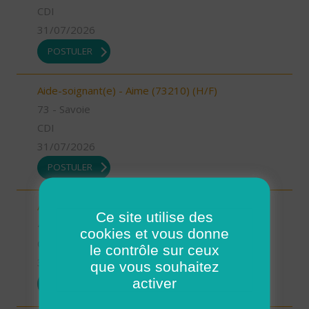
CDI
31/07/2026
POSTULER
Aide-soignant(e) - Aime (73210) (H/F)
73 - Savoie
CDI
31/07/2026
POSTULER
Auxiliaire de vie - Mimizan (H/F)
Ce site utilise des
40 - Landes
cookies et vous donne
CDI
le contrôle sur ceux
31/07/2026
que vous souhaitez
activer
POSTULER