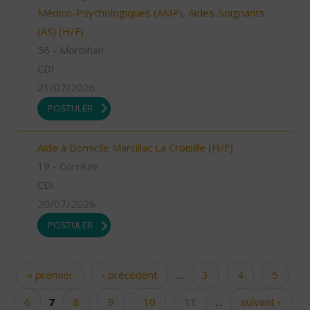
Médico-Psychologiques (AMP), Aides-Soignants
(AS) (H/F)
56 - Morbihan
CDI
21/07/2026
POSTULER
Aide à Domicile Marcillac La Croisille (H/F)
19 - Corrèze
CDI
20/07/2026
POSTULER
« premier
‹ précédent
…
3
4
5
Pages
6
7
8
9
10
11
…
suivant ›