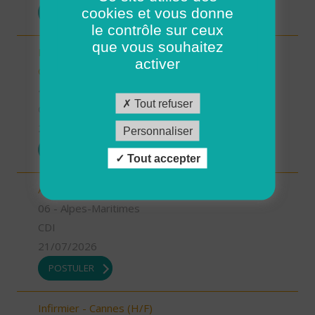
cookies et vous donne
POSTULER
le contrôle sur ceux
que vous souhaitez
Responsable de secteur sur Noyers sur Cher -
activer
CDD 2 mois Temps Plein (H/F)
41 - Loir-et-Cher
Tout refuser
CDD
23/07/2026
Personnaliser
POSTULER
Tout accepter
Accompagnant Educatif et Social (H/F)
06 - Alpes-Maritimes
CDI
21/07/2026
POSTULER
Infirmier - Cannes (H/F)