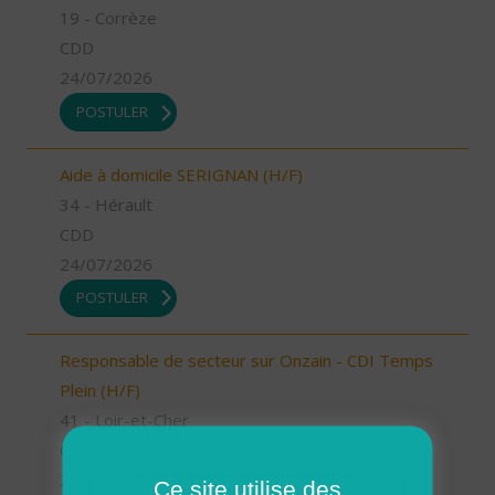
19 - Corrèze
CDD
24/07/2026
POSTULER
Aide à domicile SERIGNAN (H/F)
34 - Hérault
CDD
24/07/2026
POSTULER
Responsable de secteur sur Onzain - CDI Temps
Plein (H/F)
41 - Loir-et-Cher
CDI
23/07/2026
Ce site utilise des