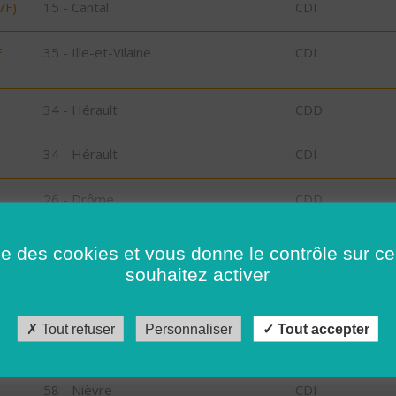
/F)
15 - Cantal
CDI
E
35 - Ille-et-Vilaine
CDI
34 - Hérault
CDD
34 - Hérault
CDI
26 - Drôme
CDD
26 - Drôme
CDD
ise des cookies et vous donne le contrôle sur 
souhaitez activer
15 - Cantal
CDI
Tout refuser
Personnaliser
Tout accepter
34 - Hérault
CDD
58 - Nièvre
CDI