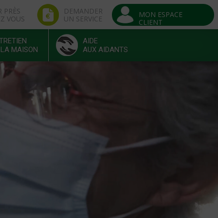
R PRÈS
DEMANDER
MON ESPACE
EZ VOUS
UN SERVICE
CLIENT
TRETIEN
AIDE
 LA MAISON
AUX AIDANTS