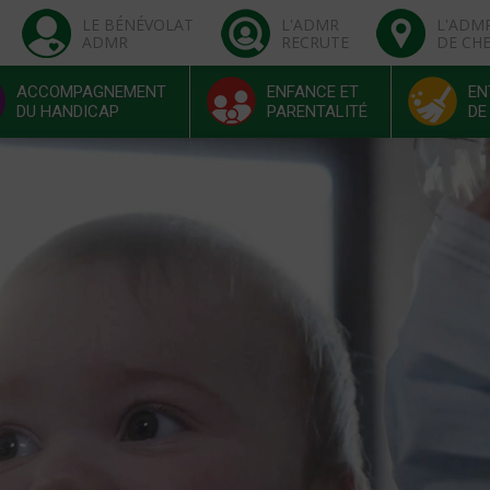
LE BÉNÉVOLAT
L'ADMR
L'ADM
ADMR
RECRUTE
DE CH
ACCOMPAGNEMENT
ENFANCE ET
EN
DU HANDICAP
PARENTALITÉ
DE