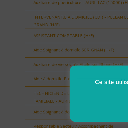
Auxiliaire de puériculture - AURILLAC (15000) (H
INTERVENANT.E A DOMICILE (CDI) - PLELAN L
GRAND (H/F)
ASSISTANT COMPTABLE (H/F)
Aide Soignant à domicile SERIGNAN (H/F)
Auxiliaire de vie sociale Etoile sur Rhone (H/F)
Aide à domicile Etoile sur Rhône (H/F)
Ce site util
TECHNICIEN DE L'INTERVENTION SOCIALE ET
FAMILIALE - AURILLAC (15000) (H/F)
Aide Soignant à domicile SERIGNAN (H/F)
Responsable Secteur/ Accompagnant de