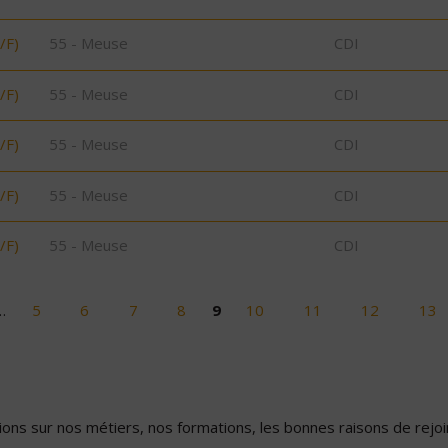
/F)
55 - Meuse
CDI
/F)
55 - Meuse
CDI
/F)
55 - Meuse
CDI
/F)
55 - Meuse
CDI
/F)
55 - Meuse
CDI
…
5
6
7
8
9
10
11
12
13
ons sur nos métiers, nos formations, les bonnes raisons de rejoin