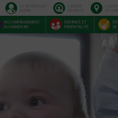
LE BÉNÉVOLAT
L'ADMR
L'ADM
ADMR
RECRUTE
DE CH
ACCOMPAGNEMENT
ENFANCE ET
EN
DU HANDICAP
PARENTALITÉ
DE