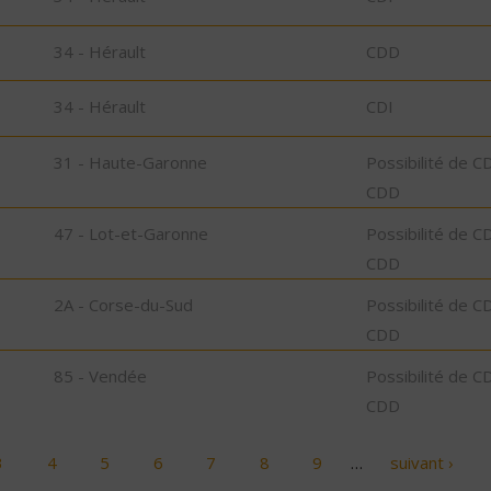
34 - Hérault
CDD
34 - Hérault
CDI
31 - Haute-Garonne
Possibilité de C
CDD
47 - Lot-et-Garonne
Possibilité de C
CDD
2A - Corse-du-Sud
Possibilité de C
CDD
85 - Vendée
Possibilité de C
CDD
3
4
5
6
7
8
9
…
suivant ›