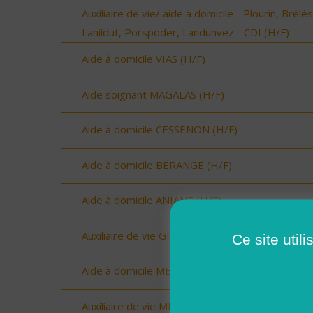
Auxiliaire de vie/ aide à domicile - Plourin, Brélès
Lanildut, Porspoder, Landunvez - CDI (H/F)
Aide à domicile VIAS (H/F)
Aide soignant MAGALAS (H/F)
Aide à domicile CESSENON (H/F)
Aide à domicile BERANGE (H/F)
Aide à domicile ANIANE (H/F)
Auxiliaire de vie GIGNAC (H/F)
Ce site util
Aide à domicile MEJEAN (H/F)
Auxiliaire de vie MEJEAN (H/F)