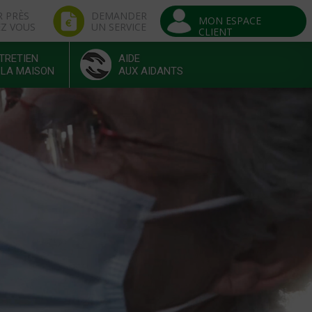
R PRÈS
DEMANDER
MON ESPACE
EZ VOUS
UN SERVICE
CLIENT
TRETIEN
AIDE
 LA MAISON
AUX AIDANTS