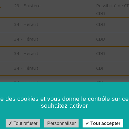
,
29 - Finistère
Possibilité de C
CDD
34 - Hérault
CDD
34 - Hérault
CDD
34 - Hérault
CDD
34 - Hérault
CDI
34 - Hérault
CDI
34 - Hérault
CDI
ise des cookies et vous donne le contrôle sur 
souhaitez activer
34 - Hérault
CDD
Tout refuser
Personnaliser
Tout accepter
34 - Hérault
CDI