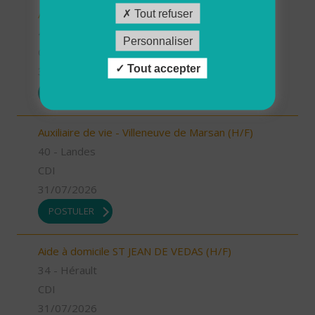
Auxiliaire de vie - Labouheyre (H/F)
Tout refuser
40 - Landes
Personnaliser
CDI
Tout accepter
31/07/2026
POSTULER
Auxiliaire de vie - Villeneuve de Marsan (H/F)
40 - Landes
CDI
31/07/2026
POSTULER
Aide à domicile ST JEAN DE VEDAS (H/F)
34 - Hérault
CDI
31/07/2026