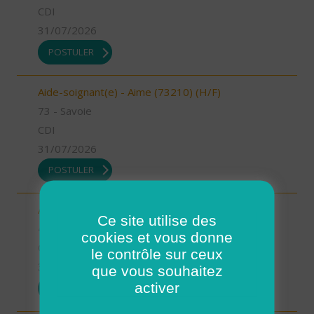
CDI
31/07/2026
POSTULER
Aide-soignant(e) - Aime (73210) (H/F)
73 - Savoie
CDI
31/07/2026
POSTULER
Auxiliaire de vie - Mimizan (H/F)
Ce site utilise des
40 - Landes
cookies et vous donne
CDI
le contrôle sur ceux
31/07/2026
que vous souhaitez
activer
POSTULER