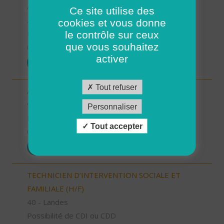
AUXILIAIRE DE VIE SOCIALE (H/F)
Ce site utilise des
29 - Finistère
cookies et vous donne
le contrôle sur ceux
Possibilité de CDI ou CDD
que vous souhaitez
01/08/2026
activer
POSTULER
Tout refuser
AIDE SOIGNANT (H/F)
91 - Essonne
Personnaliser
Possibilité de CDI ou CDD
Tout accepter
01/08/2026
POSTULER
TECHNICIEN D’INTERVENTION SOCIALE ET
FAMILIALE (H/F)
40 - Landes
Possibilité de CDI ou CDD