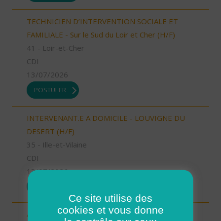
TECHNICIEN D’INTERVENTION SOCIALE ET
FAMILIALE - Sur le Sud du Loir et Cher (H/F)
41 - Loir-et-Cher
CDI
13/07/2026
POSTULER
INTERVENANT.E A DOMICILE - LOUVIGNE DU
DESERT (H/F)
35 - Ille-et-Vilaine
CDI
13/07/2026
POSTULER
Ce site utilise des
cookies et vous donne
Aide à domicile Cléon d'Andran (H/F)