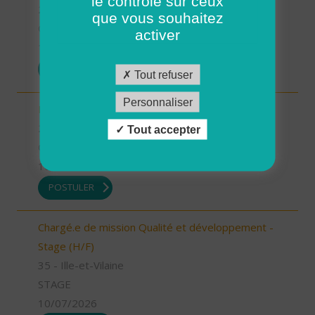
le contrôle sur ceux
26 - Drôme
que vous souhaitez
CDD
activer
13/07/2026
POSTULER
Tout refuser
Personnaliser
Infirmier référent (H/F)
26 - Drôme
Tout accepter
CDI
10/07/2026
POSTULER
Chargé.e de mission Qualité et développement -
Stage (H/F)
35 - Ille-et-Vilaine
STAGE
10/07/2026