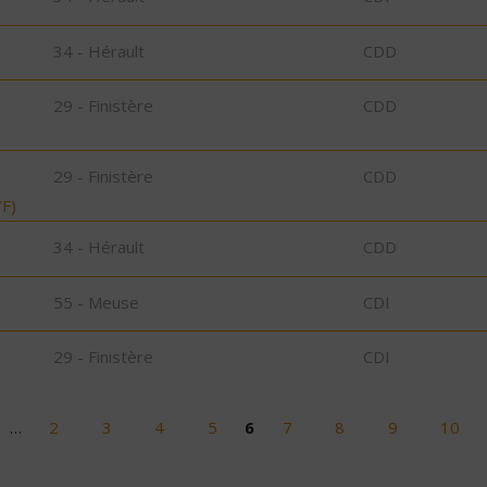
34 - Hérault
CDD
29 - Finistère
CDD
29 - Finistère
CDD
F)
34 - Hérault
CDD
55 - Meuse
CDI
29 - Finistère
CDI
…
2
3
4
5
6
7
8
9
10