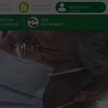
R PRÈS
DEMANDER
MON ESPACE
EZ VOUS
UN SERVICE
CLIENT
TRETIEN
AIDE
 LA MAISON
AUX AIDANTS