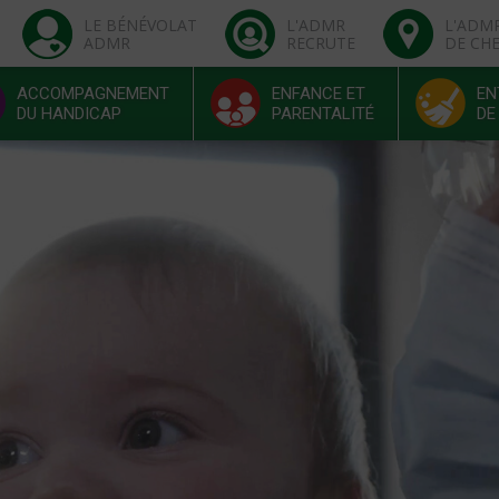
LE BÉNÉVOLAT
L'ADMR
L'ADM
ADMR
RECRUTE
DE CH
ACCOMPAGNEMENT
ENFANCE ET
EN
DU HANDICAP
PARENTALITÉ
DE