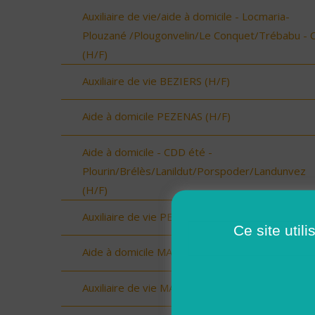
Auxiliaire de vie/aide à domicile - Locmaria-
Plouzané /Plougonvelin/Le Conquet/Trébabu - 
(H/F)
Auxiliaire de vie BEZIERS (H/F)
Aide à domicile PEZENAS (H/F)
Aide à domicile - CDD été -
Plourin/Brélès/Lanildut/Porspoder/Landunvez
(H/F)
Auxiliaire de vie PEZENAS (H/F)
Ce site util
Aide à domicile MARAUSSAN (H/F)
Auxiliaire de vie MARAUSSAN (H/F)