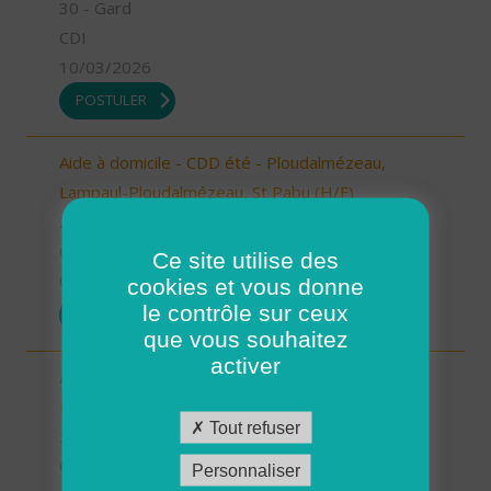
30 - Gard
CDI
10/03/2026
POSTULER
Aide à domicile - CDD été - Ploudalmézeau,
Lampaul-Ploudalmézeau, St Pabu (H/F)
29 - Finistère
CDD
Ce site utilise des
05/03/2026
cookies et vous donne
le contrôle sur ceux
POSTULER
que vous souhaitez
activer
Aide à domicile - CDD été - Plouarzel/Lampaul-
Plouarzel/Ploumoguer (H/F)
Tout refuser
29 - Finistère
CDD
Personnaliser