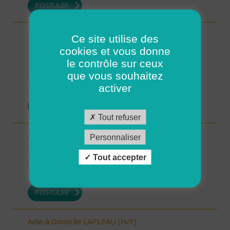
POSTULER
Auxiliaire de Vie/Accompagnant Educatif et Social
Ce site utilise des
sur ROSCOFF (H/F)
cookies et vous donne
le contrôle sur ceux
29 - Finistère
que vous souhaitez
Possibilité de CDI ou CDD
activer
22/12/2025
POSTULER
Tout refuser
Auxiliaire de vie sociale - secteur Estang (H/F)
Personnaliser
32 - Gers
Tout accepter
CDI
19/12/2025
POSTULER
Aide à Domicile LAPLEAU (H/F)