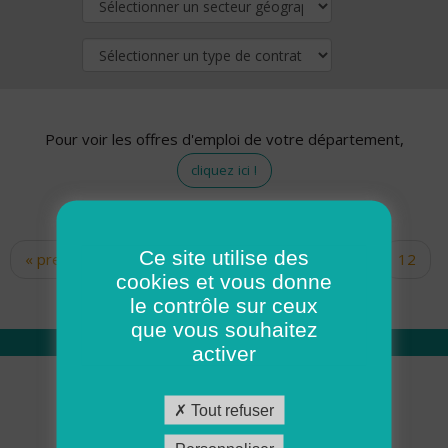
Pour voir les offres d'emploi de votre département,
cliquez ici !
Ce site utilise des
« premier
‹ précédent
…
10
11
12
Pages
cookies et vous donne
13
14
15
16
17
18
le contrôle sur ceux
que vous souhaitez
activer
Qui sommes nous
Tout refuser
Académie ADMR