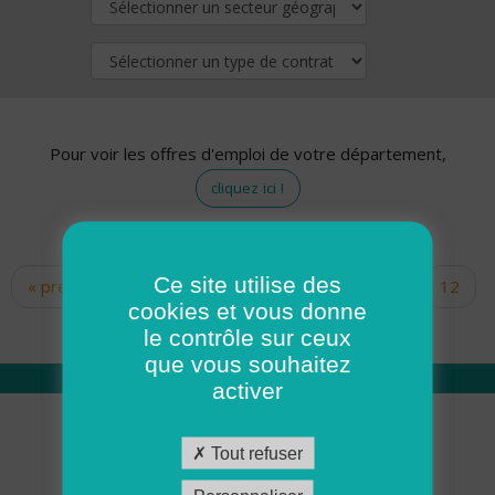
Pour voir les offres d'emploi de votre département,
cliquez ici !
Ce site utilise des
« premier
‹ précédent
…
10
11
12
Pages
cookies et vous donne
13
14
15
16
17
18
le contrôle sur ceux
que vous souhaitez
activer
Qui sommes nous
Tout refuser
Académie ADMR