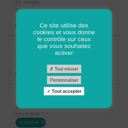
85 - Vendée
CDI
06/10/2025
Ce site utilise des
POSTULER
cookies et vous donne
le contrôle sur ceux
Aide soignant à domicile - Bouin (H/F)
que vous souhaitez
85 - Vendée
activer
CDI
06/10/2025
Tout refuser
POSTULER
Personnaliser
Technicien d'intervention social et familiale (H/F)
Tout accepter
85 - Vendée
CDI
06/10/2025
POSTULER