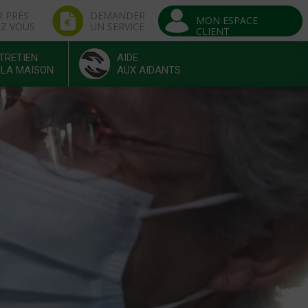
R PRÈS
DEMANDER
MON ESPACE
EZ VOUS
UN SERVICE
CLIENT
TRETIEN
AIDE
 LA MAISON
AUX AIDANTS