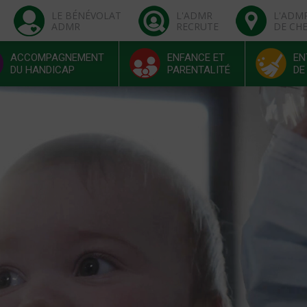
LE BÉNÉVOLAT
L'ADMR
L'ADM
ADMR
RECRUTE
DE CH
ACCOMPAGNEMENT
ENFANCE ET
EN
DU HANDICAP
PARENTALITÉ
DE