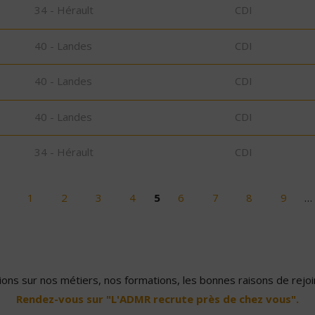
34 - Hérault
CDI
40 - Landes
CDI
40 - Landes
CDI
40 - Landes
CDI
34 - Hérault
CDI
1
2
3
4
5
6
7
8
9
…
ons sur nos métiers, nos formations, les bonnes raisons de rejoin
Rendez-vous sur "L'ADMR recrute près de chez vous".