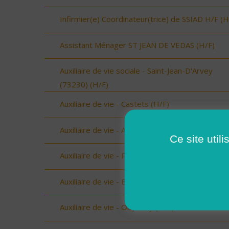
Infirmier(e) Coordinateur(trice) de SSIAD H/F (H
Assistant Ménager ST JEAN DE VEDAS (H/F)
Auxiliaire de vie sociale - Saint-Jean-D'Arvey
(73230) (H/F)
Auxiliaire de vie - Castets (H/F)
Auxiliaire de vie - Amou (H/F)
Ce site util
Auxiliaire de vie - Peyrehorade (H/F)
Auxiliaire de vie - Biscarrosse (H/F)
Auxiliaire de vie - Oeyreluy (H/F)