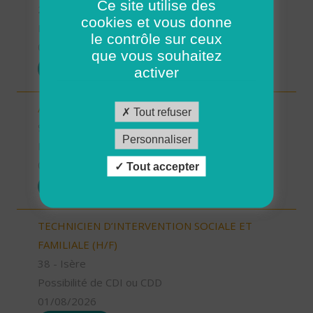
Ce site utilise des
2B - Haute-Corse
cookies et vous donne
Possibilité de CDI ou CDD
le contrôle sur ceux
01/08/2026
que vous souhaitez
POSTULER
activer
AIDE SOIGNANT (H/F)
Tout refuser
90 - Territoire de Belfort
Personnaliser
Possibilité de CDI ou CDD
01/08/2026
Tout accepter
POSTULER
TECHNICIEN D’INTERVENTION SOCIALE ET
FAMILIALE (H/F)
38 - Isère
Possibilité de CDI ou CDD
01/08/2026