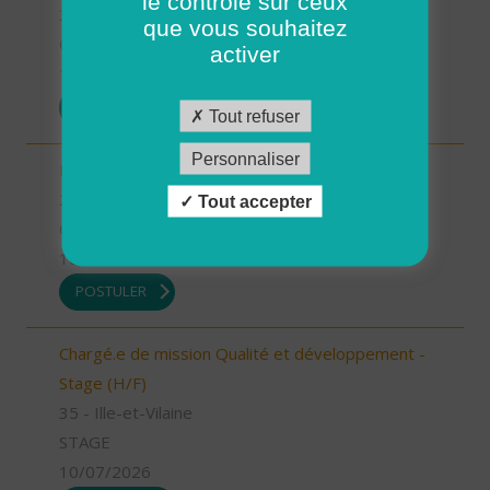
le contrôle sur ceux
35 - Ille-et-Vilaine
que vous souhaitez
CDI
activer
13/07/2026
POSTULER
Tout refuser
Personnaliser
Infirmier référent (H/F)
26 - Drôme
Tout accepter
CDI
10/07/2026
POSTULER
Chargé.e de mission Qualité et développement -
Stage (H/F)
35 - Ille-et-Vilaine
STAGE
10/07/2026