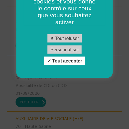
cookies et vous donne
le contrôle sur ceux
AIDE SOIGNANT (H/F)
que vous souhaitez
2A - Corse-du-Sud
activer
Possibilité de CDI ou CDD
01/08/2026
Tout refuser
POSTULER
Personnaliser
Tout accepter
TECHNICIEN D’INTERVENTION SOCIALE ET
FAMILIALE (H/F)
06 - Alpes-Maritimes
Possibilité de CDI ou CDD
01/08/2026
POSTULER
AUXILIAIRE DE VIE SOCIALE (H/F)
70 - Haute-Saône