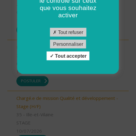
le contrôle sur ceux
26 - Drôme
que vous souhaitez
CDD
activer
13/07/2026
POSTULER
Tout refuser
Personnaliser
Infirmier référent (H/F)
26 - Drôme
Tout accepter
CDI
10/07/2026
POSTULER
Chargé.e de mission Qualité et développement -
Stage (H/F)
35 - Ille-et-Vilaine
STAGE
10/07/2026