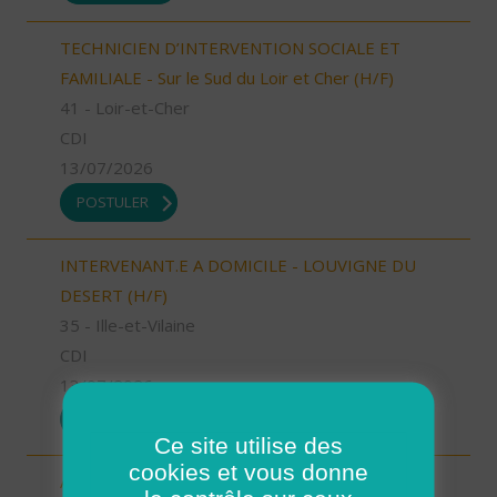
TECHNICIEN D’INTERVENTION SOCIALE ET
FAMILIALE - Sur le Sud du Loir et Cher (H/F)
41 - Loir-et-Cher
CDI
13/07/2026
POSTULER
INTERVENANT.E A DOMICILE - LOUVIGNE DU
DESERT (H/F)
35 - Ille-et-Vilaine
CDI
13/07/2026
POSTULER
Ce site utilise des
cookies et vous donne
Aide à domicile Cléon d'Andran (H/F)