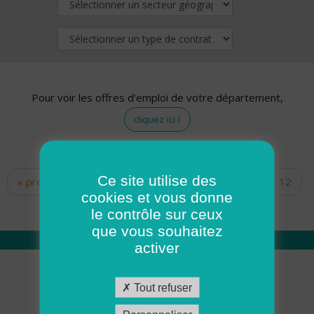
Pour voir les offres d'emploi de votre département,
cliquez ici !
Ce site utilise des
« premier
‹ précédent
…
10
11
12
Pages
cookies et vous donne
13
14
15
16
17
18
le contrôle sur ceux
que vous souhaitez
activer
Qui sommes nous
Tout refuser
Académie ADMR