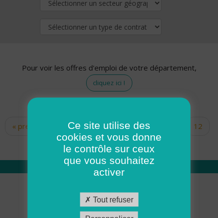
Pour voir les offres d'emploi de votre département,
cliquez ici !
Ce site utilise des
« premier
‹ précédent
…
10
11
12
Pages
cookies et vous donne
13
14
15
16
17
18
le contrôle sur ceux
que vous souhaitez
activer
Qui sommes nous
Tout refuser
Académie ADMR