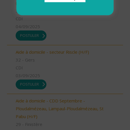
(H/F)
32 - Gers
CDI
04/09/2025
POSTULER
Aide à domicile - secteur Riscle (H/F)
32 - Gers
CDI
03/09/2025
POSTULER
Aide à domicile - CDD Septembre -
Ploudalmézeau, Lampaul-Ploudalmézeau, St
Pabu (H/F)
29 - Finistère