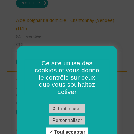
POSTULER
Aide-soignant à domicile - Chantonnay (Vendée)
(H/F)
85 - Vendée
CDI
10/09/2025
POSTULER
Ce site utilise des
cookies et vous donne
le contrôle sur ceux
Aide à domicile - secteur Beaumarchès (H/F)
que vous souhaitez
32 - Gers
activer
CDI
08/09/2025
Tout refuser
POSTULER
Personnaliser
Auxiliaire de vie sociale - secteur L'Isle Jourdain
Tout accepter