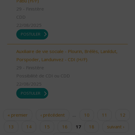
Pabu (H/F)
29 - Finistère
CDD
22/08/2025
POSTULER
Auxiliaire de vie sociale - Plourin, Brélès, Lanildut,
Porspoder, Landunvez - CDI (H/F)
29 - Finistère
Possibilité de CDI ou CDD
22/08/2025
POSTULER
« premier
‹ précédent
…
10
11
12
Pages
13
14
15
16
17
18
suivant ›