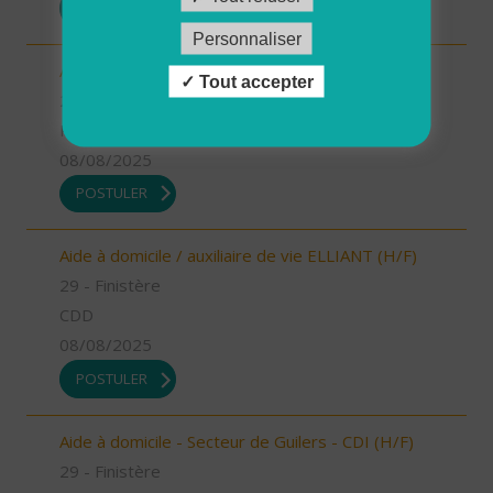
POSTULER
Personnaliser
Aide à domicile / auxiliaire de vie NEVEZ (H/F)
Tout accepter
29 - Finistère
Possibilité de CDI ou CDD
08/08/2025
POSTULER
Aide à domicile / auxiliaire de vie ELLIANT (H/F)
29 - Finistère
CDD
08/08/2025
POSTULER
Aide à domicile - Secteur de Guilers - CDI (H/F)
29 - Finistère