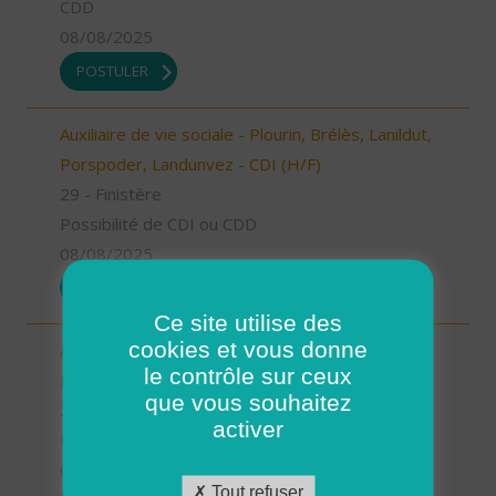
CDD
08/08/2025
POSTULER
Auxiliaire de vie sociale - Plourin, Brélès, Lanildut,
Porspoder, Landunvez - CDI (H/F)
29 - Finistère
Possibilité de CDI ou CDD
08/08/2025
POSTULER
Ce site utilise des
cookies et vous donne
Aide à domicile - Plourin, Brélès, Lanildut,
le contrôle sur ceux
Porspoder, Landunvez - CDD ou CDI (H/F)
que vous souhaitez
29 - Finistère
activer
Possibilité de CDI ou CDD
08/08/2025
Tout refuser