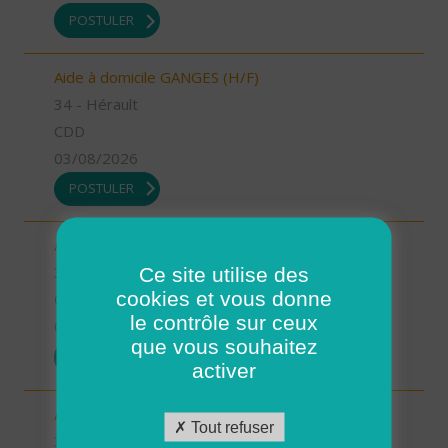
POSTULER
Aide à domicile GANGES (H/F)
34 - Hérault
CDD
03/08/2026
POSTULER
Auxiliaire de vie GANGES (H/F)
Ce site utilise des
34 - Hérault
cookies et vous donne
CDI
le contrôle sur ceux
03/08/2026
que vous souhaitez
POSTULER
activer
Aide à domicile CASTRIES (H/F)
Tout refuser
34 - Hérault