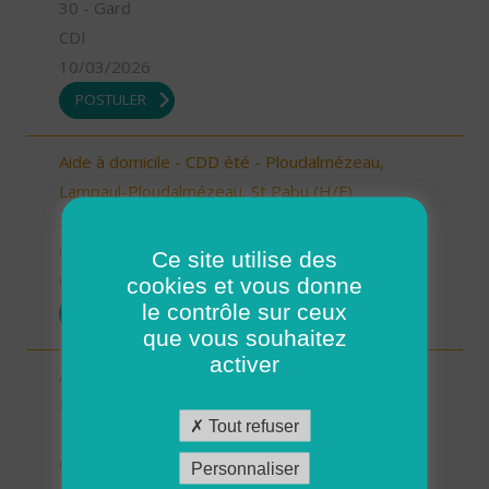
30 - Gard
CDI
10/03/2026
POSTULER
Aide à domicile - CDD été - Ploudalmézeau,
Lampaul-Ploudalmézeau, St Pabu (H/F)
29 - Finistère
CDD
Ce site utilise des
05/03/2026
cookies et vous donne
le contrôle sur ceux
POSTULER
que vous souhaitez
activer
Aide à domicile - CDD été - Plouarzel/Lampaul-
Plouarzel/Ploumoguer (H/F)
Tout refuser
29 - Finistère
CDD
Personnaliser