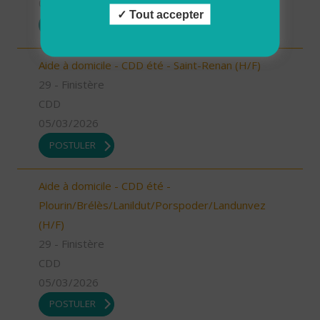
05/03/2026
Tout accepter
POSTULER
Aide à domicile - CDD été - Saint-Renan (H/F)
29 - Finistère
CDD
05/03/2026
POSTULER
Aide à domicile - CDD été -
Plourin/Brélès/Lanildut/Porspoder/Landunvez
(H/F)
29 - Finistère
CDD
05/03/2026
POSTULER