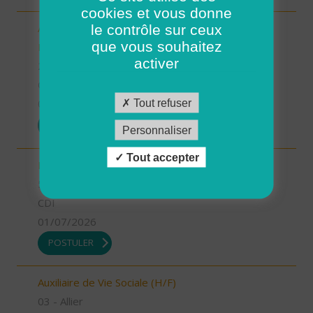
cookies et vous donne
le contrôle sur ceux
Aide-Soignant(e) à Domicile PLOUGASTEL-
que vous souhaitez
DAOULAS CDD 80% (H/F)
activer
29 - Finistère
CDI
Tout refuser
01/07/2026
POSTULER
Personnaliser
Tout accepter
INFIRMIER COORDINATEUR (H/F)
55 - Meuse
CDI
01/07/2026
POSTULER
Auxiliaire de Vie Sociale (H/F)
03 - Allier