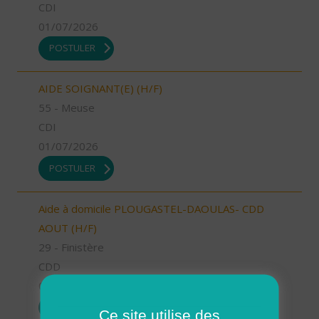
CDI
01/07/2026
POSTULER
AIDE SOIGNANT(E) (H/F)
55 - Meuse
CDI
01/07/2026
POSTULER
Aide à domicile PLOUGASTEL-DAOULAS- CDD
AOUT (H/F)
29 - Finistère
CDD
01/07/2026
POSTULER
Ce site utilise des