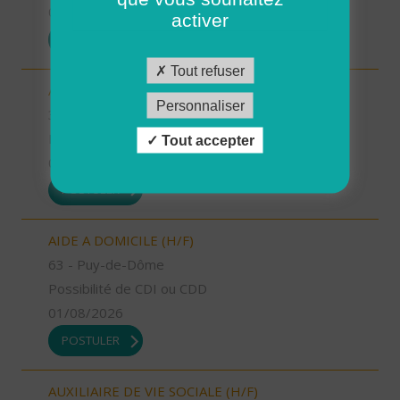
01/08/2026
activer
POSTULER
Tout refuser
AIDE A DOMICILE (H/F)
Personnaliser
36 - Indre
Possibilité de CDI ou CDD
Tout accepter
01/08/2026
POSTULER
AIDE A DOMICILE (H/F)
63 - Puy-de-Dôme
Possibilité de CDI ou CDD
01/08/2026
POSTULER
AUXILIAIRE DE VIE SOCIALE (H/F)