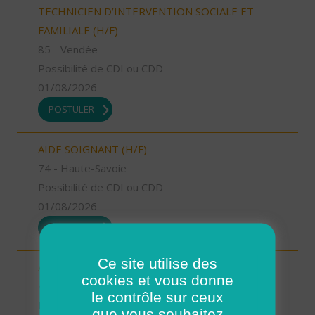
TECHNICIEN D’INTERVENTION SOCIALE ET
FAMILIALE (H/F)
85 - Vendée
Possibilité de CDI ou CDD
01/08/2026
POSTULER
AIDE SOIGNANT (H/F)
74 - Haute-Savoie
Possibilité de CDI ou CDD
01/08/2026
POSTULER
Ce site utilise des
AIDE SOIGNANT (H/F)
cookies et vous donne
42 - Loire
le contrôle sur ceux
Possibilité de CDI ou CDD
que vous souhaitez