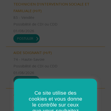
TECHNICIEN D’INTERVENTION SOCIALE ET
FAMILIALE (H/F)
85 - Vendée
Possibilité de CDI ou CDD
01/08/2026
POSTULER
AIDE SOIGNANT (H/F)
74 - Haute-Savoie
Possibilité de CDI ou CDD
01/08/2026
POSTULER
Ce site utilise des
AIDE A DOMICILE (H/F)
cookies et vous donne
92 - Hauts-de-Seine
le contrôle sur ceux
Possibilité de CDI ou CDD
que vous souhaitez