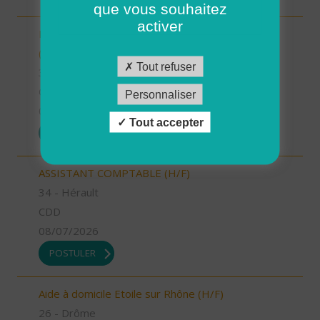
que vous souhaitez
activer
INTERVENANT.E A DOMICILE - VAL D'ANAST
(H/F)
Tout refuser
35 - Ille-et-Vilaine
CDI
Personnaliser
09/07/2026
Tout accepter
POSTULER
ASSISTANT COMPTABLE (H/F)
34 - Hérault
CDD
08/07/2026
POSTULER
Aide à domicile Etoile sur Rhône (H/F)
26 - Drôme