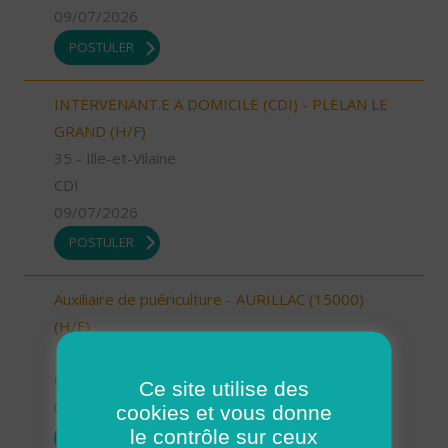
09/07/2026
POSTULER
INTERVENANT.E A DOMICILE (CDI) - PLELAN LE
GRAND (H/F)
35 - Ille-et-Vilaine
CDI
09/07/2026
POSTULER
Auxiliaire de puériculture - AURILLAC (15000)
(H/F)
15 - Cantal
CDI
Ce site utilise des
09/07/2026
cookies et vous donne
le contrôle sur ceux
POSTULER