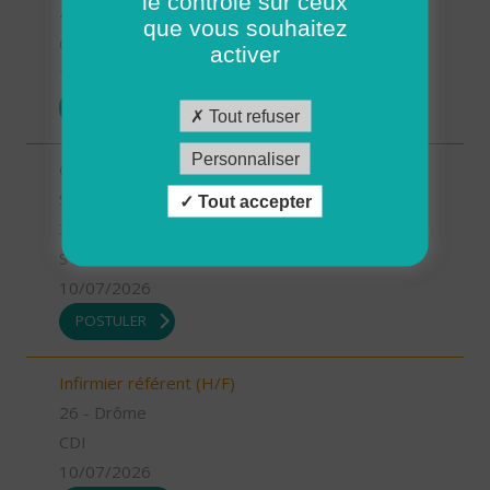
le contrôle sur ceux
41 - Loir-et-Cher
que vous souhaitez
CDI
activer
13/07/2026
POSTULER
Tout refuser
Personnaliser
Chargé.e de mission Qualité et développement -
Stage (H/F)
Tout accepter
35 - Ille-et-Vilaine
STAGE
10/07/2026
POSTULER
Infirmier référent (H/F)
26 - Drôme
CDI
10/07/2026