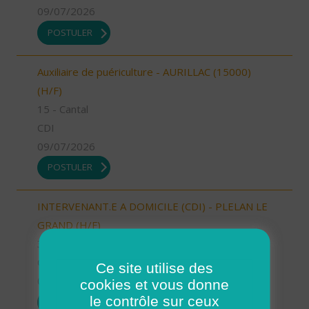
09/07/2026
POSTULER
Auxiliaire de puériculture - AURILLAC (15000)
(H/F)
15 - Cantal
CDI
09/07/2026
POSTULER
INTERVENANT.E A DOMICILE (CDI) - PLELAN LE
GRAND (H/F)
35 - Ille-et-Vilaine
CDI
Ce site utilise des
09/07/2026
cookies et vous donne
le contrôle sur ceux
POSTULER