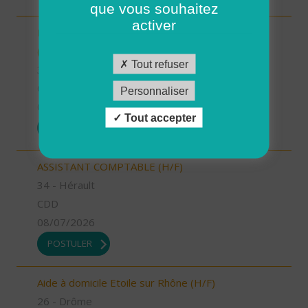
que vous souhaitez
activer
INTERVENANT.E A DOMICILE - VAL D'ANAST
(H/F)
Tout refuser
35 - Ille-et-Vilaine
CDI
Personnaliser
09/07/2026
Tout accepter
POSTULER
ASSISTANT COMPTABLE (H/F)
34 - Hérault
CDD
08/07/2026
POSTULER
Aide à domicile Etoile sur Rhône (H/F)
26 - Drôme