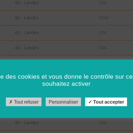
40 - Landes
CDI
40 - Landes
CDD
40 - Landes
CDI
40 - Landes
CDI
40 - Landes
CDI
ise des cookies et vous donne le contrôle sur 
73 - Savoie
CDI
souhaitez activer
73 - Savoie
CDI
Tout refuser
Personnaliser
Tout accepter
40 - Landes
CDI
40 - Landes
CDI