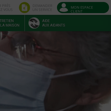
R PRÈS
DEMANDER
MON ESPACE
EZ VOUS
UN SERVICE
CLIENT
TRETIEN
AIDE
 LA MAISON
AUX AIDANTS