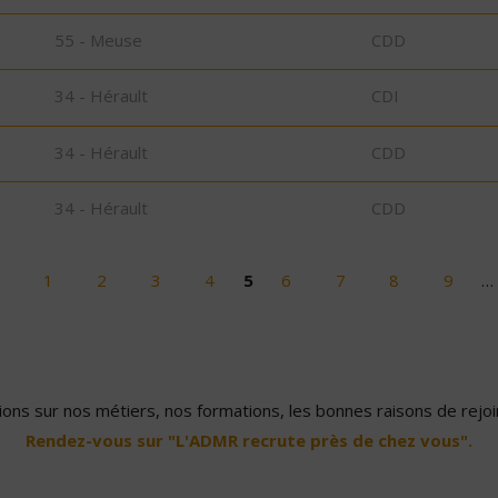
55 - Meuse
CDD
34 - Hérault
CDI
34 - Hérault
CDD
34 - Hérault
CDD
1
2
3
4
5
6
7
8
9
…
ons sur nos métiers, nos formations, les bonnes raisons de rejoin
Rendez-vous sur "L'ADMR recrute près de chez vous".