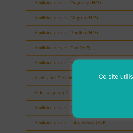
Auxiliaire de vie - Oeyreluy (H/F)
Auxiliaire de vie - Mugron (H/F)
Auxiliaire de vie - Pouillon (H/F)
Auxiliaire de vie - Dax (H/F)
Auxiliaire de vie - Hagetmau (H/F)
Ce site util
Assistante Technique - Beaufort (73034) (H/F)
Aide-soignant(e) - Aime (73210) (H/F)
Auxiliaire de vie - Mimizan (H/F)
Auxiliaire de vie - Labouheyre (H/F)