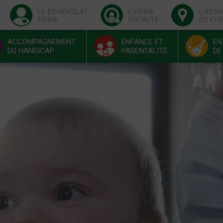
LE BÉNÉVOLAT
L'ADMR
L'ADM
ADMR
RECRUTE
DE CH
ACCOMPAGNEMENT
ENFANCE ET
EN
DU HANDICAP
PARENTALITÉ
DE