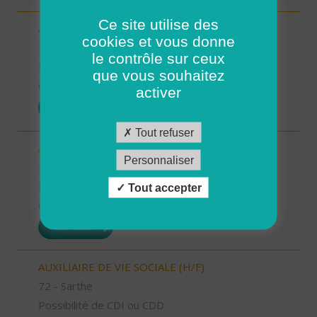
Ce site utilise des
AIDE A DOMICILE (H/F)
cookies et vous donne
34 - Hérault
le contrôle sur ceux
Possibilité de CDI ou CDD
que vous souhaitez
01/08/2026
activer
POSTULER
Tout refuser
AIDE A DOMICILE (H/F)
Personnaliser
2B - Haute-Corse
Possibilité de CDI ou CDD
Tout accepter
01/08/2026
POSTULER
AUXILIAIRE DE VIE SOCIALE (H/F)
72 - Sarthe
Possibilité de CDI ou CDD