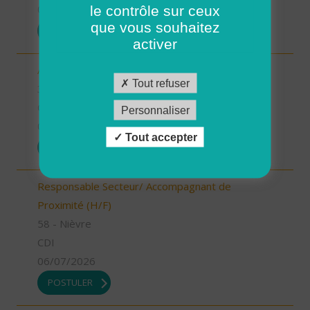
le contrôle sur ceux
07/07/2026
que vous souhaitez
POSTULER
activer
Auxiliaire de vie - secteur Mirande (H/F)
Tout refuser
32 - Gers
CDI
Personnaliser
06/07/2026
Tout accepter
POSTULER
Responsable Secteur/ Accompagnant de
Proximité (H/F)
58 - Nièvre
CDI
06/07/2026
POSTULER