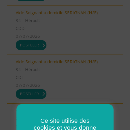
Aide Soignant à domicile SERIGNAN (H/F)
34 - Hérault
CDD
07/07/2026
POSTULER
Aide Soignant à domicile SERIGNAN (H/F)
34 - Hérault
CDI
07/07/2026
POSTULER
Auxiliaire de vie sociale Etoile sur Rhone (H/F)
26 - Drôme
Ce site utilise des
CDD
cookies et vous donne