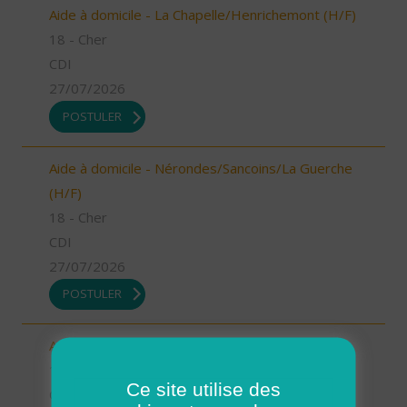
Aide à domicile - La Chapelle/Henrichemont (H/F)
18 - Cher
CDI
27/07/2026
POSTULER
Aide à domicile - Nérondes/Sancoins/La Guerche
(H/F)
18 - Cher
CDI
27/07/2026
POSTULER
Aide à domicile - Léré/Vailly (H/F)
18 - Cher
Ce site utilise des
CDI