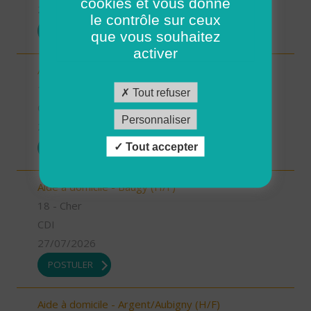
cookies et vous donne
27/07/2026
le contrôle sur ceux
POSTULER
que vous souhaitez
activer
Aide-soignant/Aide-soignante à domicile (H/F)
18 - Cher
Tout refuser
CDI
Personnaliser
27/07/2026
Tout accepter
POSTULER
Aide à domicile - Baugy (H/F)
18 - Cher
CDI
27/07/2026
POSTULER
Aide à domicile - Argent/Aubigny (H/F)