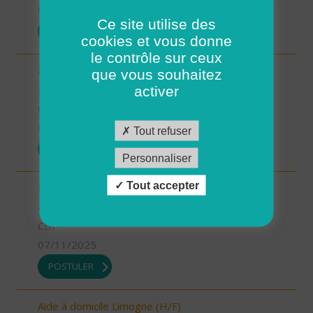
07/11/2025
Ce site utilise des
POSTULER
cookies et vous donne
le contrôle sur ceux
Aide-soignant.e Limogne en Quercy (H/F)
que vous souhaitez
46 - Lot
activer
CDD
07/11/2025
Tout refuser
POSTULER
Personnaliser
Tout accepter
Responsable du développement (H/F)
46 - Lot
CDI
07/11/2025
POSTULER
Aide à domicile Limogne (H/F)