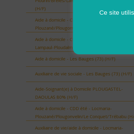
Plourin/Brélès/Lanildut/Porspoder/Landunvez
(H/F)
Ce site util
Aide à domicile - CDD été - Locmaria-
Plouzané/Plougonvelin/Le Conquet/Trébabu (H/
Aide à domicile - CDD été - Ploudalmézeau,
Lampaul-Ploudalmézeau, St Pabu (H/F)
Aide à domicile - Les Bauges (73) (H/F)
Auxiliaire de vie sociale - Les Bauges (73) (H/F)
Aide-Soignant(e) à Domicile PLOUGASTEL-
DAOULAS 80% (H/F)
Aide à domicile - CDD été - Locmaria-
Plouzané/Plougonvelin/Le Conquet/Trébabu (H/
Auxiliaire de vie/aide à domicile - Locmaria-