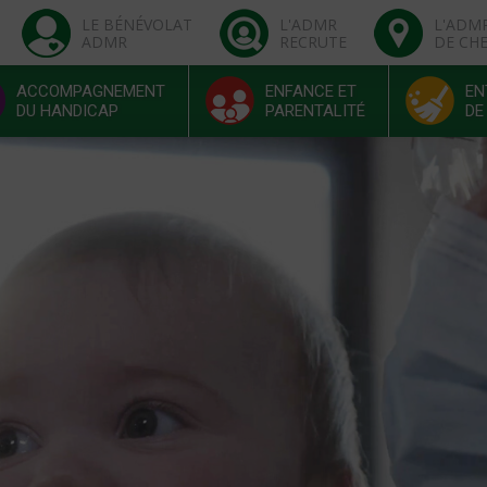
LE BÉNÉVOLAT
L'ADMR
L'ADM
ADMR
RECRUTE
DE CH
ACCOMPAGNEMENT
ENFANCE ET
EN
DU HANDICAP
PARENTALITÉ
DE