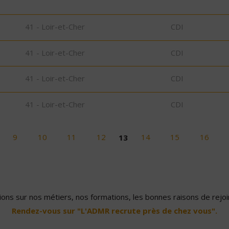
41 - Loir-et-Cher
CDI
41 - Loir-et-Cher
CDI
41 - Loir-et-Cher
CDI
41 - Loir-et-Cher
CDI
9
10
11
12
13
14
15
16
ons sur nos métiers, nos formations, les bonnes raisons de rejoin
Rendez-vous sur "L'ADMR recrute près de chez vous".