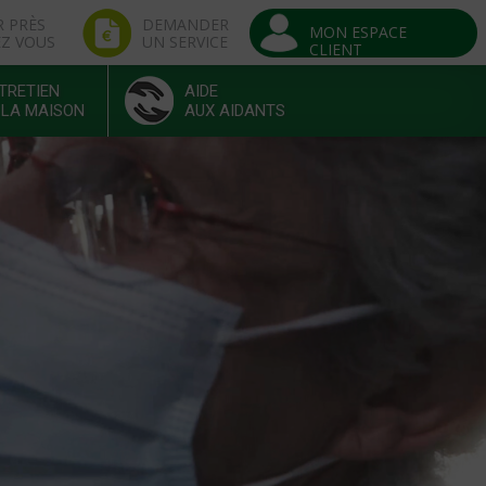
R PRÈS
DEMANDER
MON ESPACE
EZ VOUS
UN SERVICE
CLIENT
TRETIEN
AIDE
 LA MAISON
AUX AIDANTS