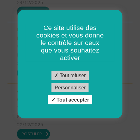
23/12/2025
POSTULER
Ce site utilise des
INTERVENANT.E A DOMICILE - MARTIGNE-
cookies et vous donne
RETIERS (H/F)
le contrôle sur ceux
35 - Ille-et-Vilaine
que vous souhaitez
Possibilité de CDI ou CDD
activer
23/12/2025
POSTULER
Tout refuser
Personnaliser
Auxiliaire de Vie/Accompagnant Educatif et Social
sur ROSCOFF (H/F)
Tout accepter
29 - Finistère
Possibilité de CDI ou CDD
22/12/2025
POSTULER