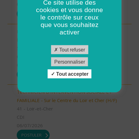
Ce site utilise des
07/07/2026
cookies et vous donne
POSTULER
le contrôle sur ceux
que vous souhaitez
Responsable Secteur/ Accompagnant de
activer
Proximité (H/F)
58 - Nièvre
Tout refuser
CDI
Personnaliser
06/07/2026
Tout accepter
POSTULER
TECHNICIEN D’INTERVENTION SOCIALE ET
FAMILIALE - Sur le Centre du Loir et Cher (H/F)
41 - Loir-et-Cher
CDI
06/07/2026
POSTULER