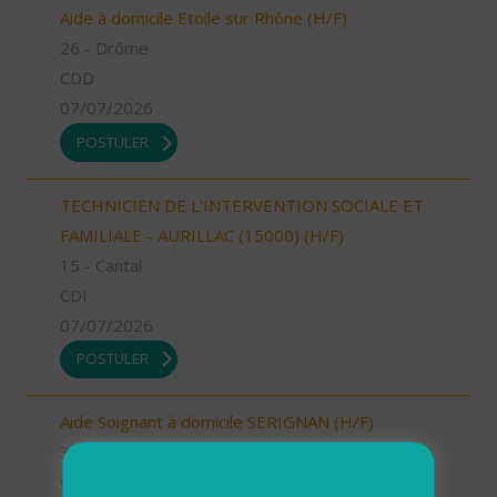
Aide à domicile Etoile sur Rhône (H/F)
26 - Drôme
CDD
07/07/2026
POSTULER
TECHNICIEN DE L'INTERVENTION SOCIALE ET
FAMILIALE - AURILLAC (15000) (H/F)
15 - Cantal
CDI
07/07/2026
POSTULER
Aide Soignant à domicile SERIGNAN (H/F)
34 - Hérault
CDD