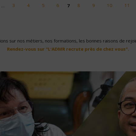
…
3
4
5
6
7
8
9
10
11
ons sur nos métiers, nos formations, les bonnes raisons de rejoin
Rendez-vous sur "L'ADMR recrute près de chez vous".