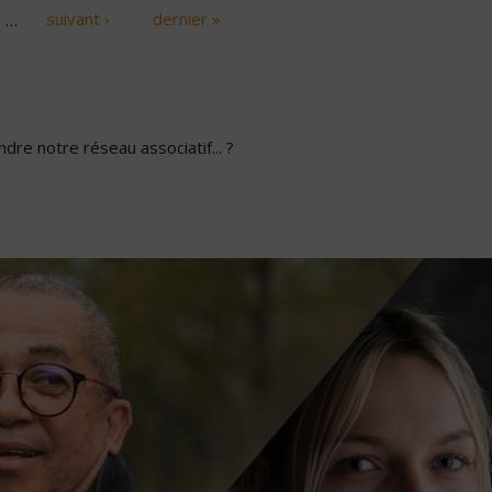
…
suivant ›
dernier »
dre notre réseau associatif... ?