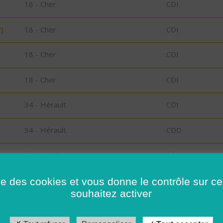
18 - Cher
CDI
)
18 - Cher
CDI
18 - Cher
CDI
18 - Cher
CDI
34 - Hérault
CDI
34 - Hérault
CDD
19 - Corrèze
CDD
s
41 - Loir-et-Cher
CDI
ise des cookies et vous donne le contrôle sur 
souhaitez activer
41 - Loir-et-Cher
CDD