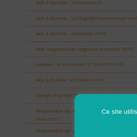
Aide à domicile - Sancerre (H/F)
Aide à domicile - La Chapelle/Henrichemont (H/F
Aide à domicile - Léré/Vailly (H/F)
Aide-soignant/Aide-soignante à domicile (H/F)
Auxiliaire de vie sociale ST THIBERY (H/F)
Aide à domicile SERIGNAN (H/F)
Chargé de projet ESMS Numérique (H/F)
Responsable de secteur sur Onzain - CDI Temp
Ce site util
Plein (H/F)
Responsable de secteur sur Noyers sur Cher -