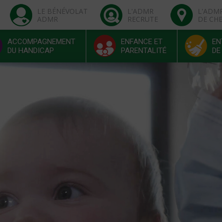
LE BÉNÉVOLAT
L'ADMR
L'ADM
ADMR
RECRUTE
DE CH
ACCOMPAGNEMENT
ENFANCE ET
EN
DU HANDICAP
PARENTALITÉ
DE