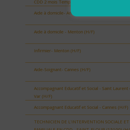
CDD 2 mois Temps Plein (H/F)
Aide à domicile- Antibes (H/F)
Aide à domicile - Menton (H/F)
Infirmier- Menton (H/F)
Aide-Soignant- Cannes (H/F)
Accompagnant Educatif et Social - Saint Laurent
Var (H/F)
Accompagnant Educatif et Social - Cannes (H/F)
TECHNICIEN DE L'INTERVENTION SOCIALE ET
FAMILIALE EN CDD - SAINT-FLOUR (15100) (H/