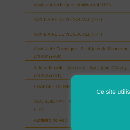
Assistant technique administratif (H/F)
AUXILIAIRE DE VIE SOCIALE (H/F)
AUXILIAIRE DE VIE SOCIALE (H/F)
Assistante Technique - Saint Jean de Maurienne
(73300) (H/F)
Aide à domicile - Job d'été - Saint-Jean-D'Arvey
(73230) (H/F)
CHARGE.E DE MISSION (H/F)
Ce site util
AIDE SOIGNANT A DOMICILE SECTEUR VAUVE
(H/F)
Auxiliaire de vie (H/F)