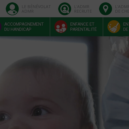
LE BÉNÉVOLAT
L'ADMR
L'ADM
ADMR
RECRUTE
DE CH
ACCOMPAGNEMENT
ENFANCE ET
EN
DU HANDICAP
PARENTALITÉ
DE