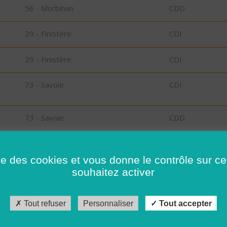
56 - Morbihan
CDD
29 - Finistère
CDI
29 - Finistère
CDI
73 - Savoie
CDI
73 - Savoie
CDD
26 - Drôme
CDD
ise des cookies et vous donne le contrôle sur 
souhaitez activer
RT
30 - Gard
CDI
Tout refuser
Personnaliser
Tout accepter
56 - Morbihan
CDI