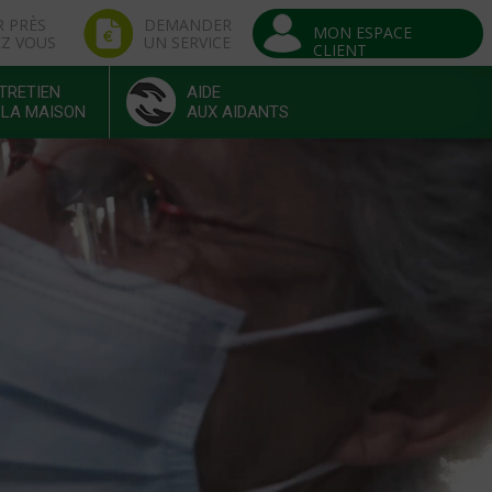
R PRÈS
DEMANDER
MON ESPACE
EZ VOUS
UN SERVICE
CLIENT
TRETIEN
AIDE
 LA MAISON
AUX AIDANTS