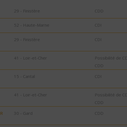
29 - Finistère
CDD
52 - Haute-Marne
CDI
29 - Finistère
CDI
41 - Loir-et-Cher
Possibilité de C
CDD
15 - Cantal
CDI
41 - Loir-et-Cher
Possibilité de C
CDD
UR
30 - Gard
CDD